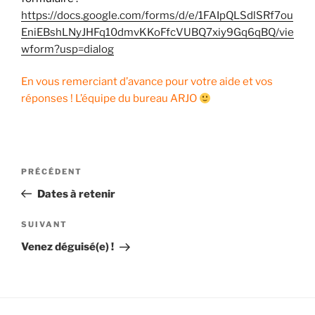
https://docs.google.com/forms/d/e/1FAIpQLSdlSRf7ou
EniEBshLNyJHFq10dmvKKoFfcVUBQ7xiy9Gq6qBQ/vie
wform?usp=dialog
En vous remerciant d’avance pour votre aide et vos
réponses ! L’équipe du bureau ARJO
Navigation
Article
PRÉCÉDENT
de
précédent
Dates à retenir
l’article
Article
SUIVANT
suivant
Venez déguisé(e) !