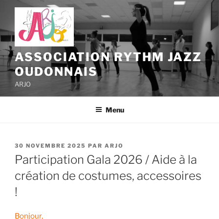
Aller
au
contenu
principal
ASSOCIATION RYTHM JAZZ
OUDONNAIS
ARJO
Menu
PUBLIÉ
30 NOVEMBRE 2025
PAR
ARJO
LE
Participation Gala 2026 / Aide à la
création de costumes, accessoires
!
Bonjour,