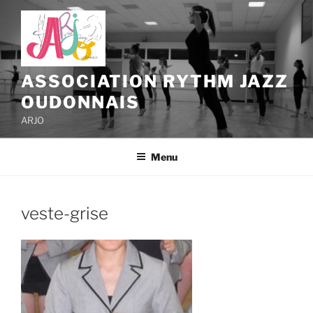
Aller
au
contenu
principal
ASSOCIATION RYTHM JAZZ
OUDONNAIS
ARJO
Menu
veste-grise