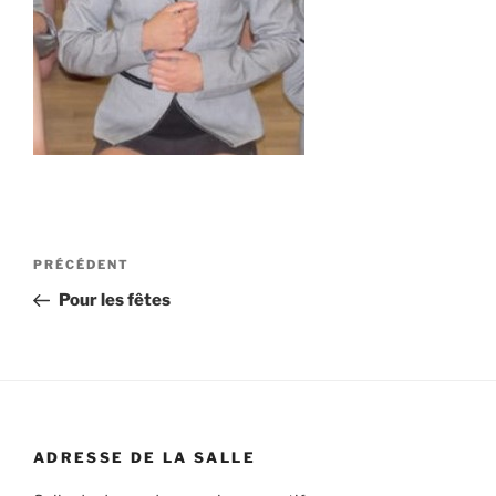
Navigation
Article
PRÉCÉDENT
de
précédent
Pour les fêtes
l’article
ADRESSE DE LA SALLE