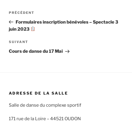
Navigation
Article
PRÉCÉDENT
de
précédent
Formulaires inscription bénévoles – Spectacle 3
l’article
juin 2023
Article
SUIVANT
suivant
Cours de danse du 17 Mai
ADRESSE DE LA SALLE
Salle de danse du complexe sportif
171 rue de la Loire –
44521 OUDON