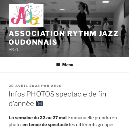
Aller
au
contenu
principal
ASSOCIATION RYTHM JAZZ
OUDONNAIS
ARJO
Menu
PUBLIÉ
20 AVRIL 2023
PAR
ARJO
LE
Infos PHOTOS spectacle de fin
d’année
La semaine du 22 au 27 mai
, Emmanuelle prendra en
photo
en tenue de spectacle
les différents groupes