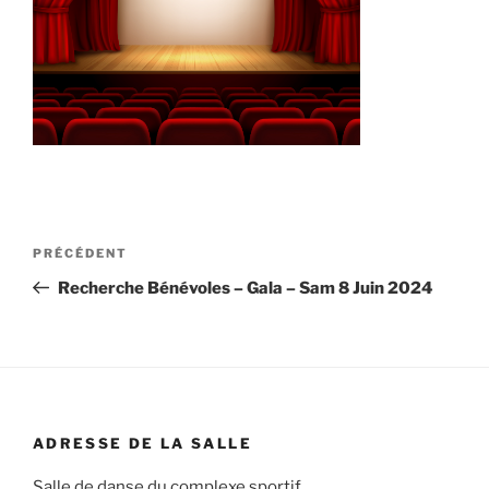
Navigation
Article
PRÉCÉDENT
de
précédent
Recherche Bénévoles – Gala – Sam 8 Juin 2024
l’article
ADRESSE DE LA SALLE
Salle de danse du complexe sportif