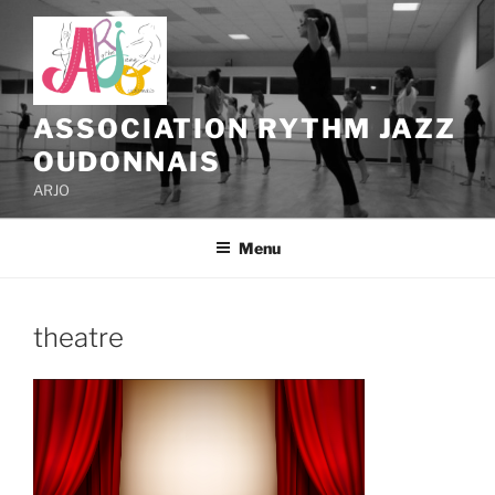
Aller
au
contenu
principal
ASSOCIATION RYTHM JAZZ
OUDONNAIS
ARJO
Menu
theatre