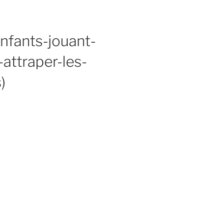
fants-jouant-
attraper-les-
)