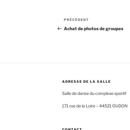
Navigation
Article
PRÉCÉDENT
de
précédent
Achat de photos de groupes
l’article
ADRESSE DE LA SALLE
Salle de danse du complexe sportif
171 rue de la Loire –
44521 OUDON
CONTACT