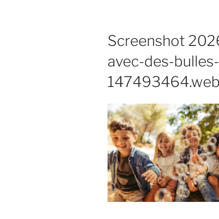
Screenshot 2026
avec-des-bulles
147493464.webp