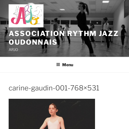
Aller
au
contenu
principal
ASSOCIATION RYTHM JAZZ
OUDONNAIS
ARJO
Menu
carine-gaudin-001-768×531