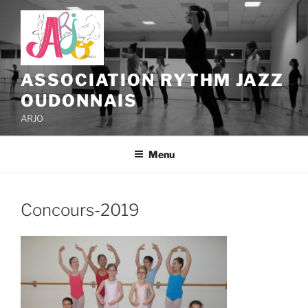
Aller
au
contenu
principal
ASSOCIATION RYTHM JAZZ
OUDONNAIS
ARJO
Menu
Concours-2019