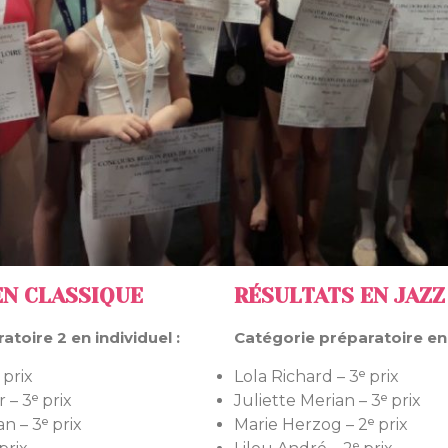
EN CLASSIQUE
RÉSULTATS EN JAZZ
toire 2 en individuel :
Catégorie préparatoire en 
 prix
Lola Richard – 3ᵉ prix
 – 3ᵉ prix
Juliette Merian – 3ᵉ prix
n – 3ᵉ prix
Marie Herzog – 2ᵉ prix