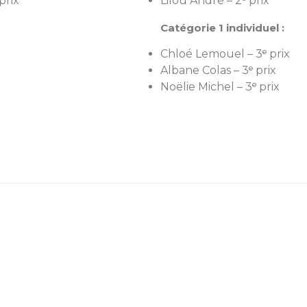
prix
Lilou André – 2ᵉ prix
Catégorie 1 individuel :
Chloé Lemouel – 3ᵉ prix
Albane Colas – 3ᵉ prix
Noëlie Michel – 3ᵉ prix