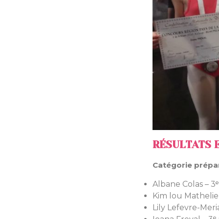
RÉSULTATS 
Catégorie prépara
Albane Colas – 3ᵉ
Kim lou Mathelier
Lily Lefevre-Meria