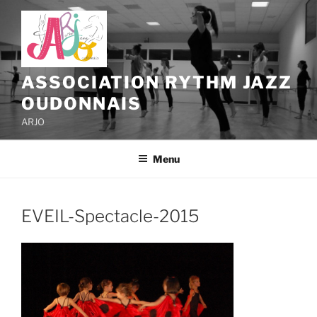
Aller
au
contenu
principal
ASSOCIATION RYTHM JAZZ
OUDONNAIS
ARJO
Menu
EVEIL-Spectacle-2015