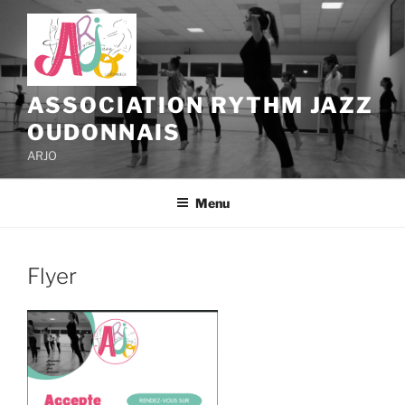
Aller
au
contenu
principal
ASSOCIATION RYTHM JAZZ
OUDONNAIS
ARJO
Menu
Flyer