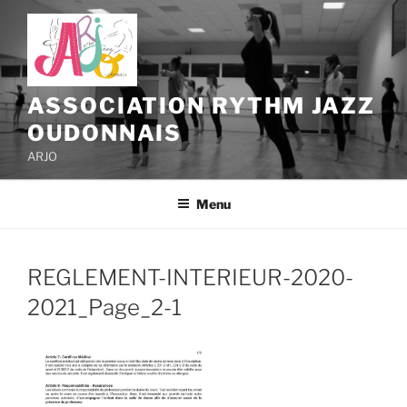
Aller
au
contenu
principal
ASSOCIATION RYTHM JAZZ
OUDONNAIS
ARJO
Menu
REGLEMENT-INTERIEUR-2020-
2021_Page_2-1