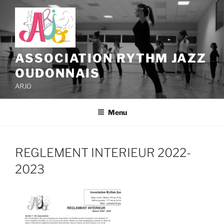
Aller
au
contenu
principal
ASSOCIATION RYTHM JAZZ
OUDONNAIS
ARJO
Menu
REGLEMENT INTERIEUR 2022-
2023