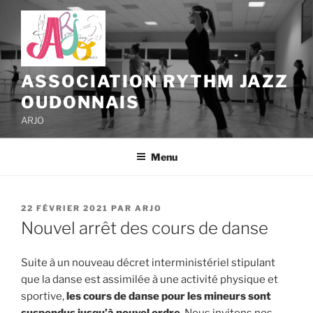
Aller
au
contenu
principal
ASSOCIATION RYTHM JAZZ
OUDONNAIS
ARJO
Menu
PUBLIÉ
22 FÉVRIER 2021
PAR
ARJO
LE
Nouvel arrêt des cours de danse
Suite à un nouveau décret interministériel stipulant
que la danse est assimilée à une activité physique et
sportive,
les cours de danse pour les mineurs sont