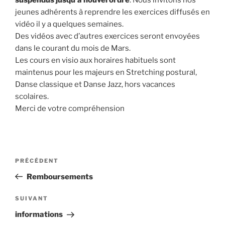
suspendus jusqu’à nouvel ordre
. Nous invitons nos
jeunes adhérents à reprendre les exercices diffusés en
vidéo il y a quelques semaines.
Des vidéos avec d’autres exercices seront envoyées
dans le courant du mois de Mars.
Les cours en visio aux horaires habituels sont
maintenus pour les majeurs en Stretching postural,
Danse classique et Danse Jazz, hors vacances
scolaires.
Merci de votre compréhension
Navigation
Article
PRÉCÉDENT
de
précédent
Remboursements
l’article
Article
SUIVANT
suivant
informations