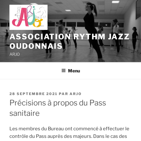
Aller
au
contenu
principal
ASSOCIATION RYTHM JAZZ
OUDONNAIS
ARJO
Menu
PUBLIÉ
28 SEPTEMBRE 2021
PAR
ARJO
LE
Précisions à propos du Pass
sanitaire
Les membres du Bureau ont commencé à effectuer le
contrôle du Pass auprès des majeurs. Dans le cas des