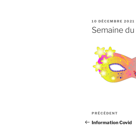
PUBLIÉ
10 DÉCEMBRE 2021
LE
Semaine du
Navigation
Article
PRÉCÉDENT
de
précédent
Information Covid
l’article