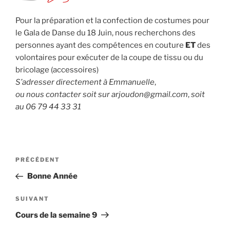
Pour la préparation et la confection de costumes pour
le Gala de Danse du 18 Juin, nous recherchons des
personnes ayant des compétences en couture
ET
des
volontaires pour exécuter de la coupe de tissu ou du
bricolage (accessoires)
S’adresser directement à Emmanuelle
,
ou nous contacter soit sur arjoudon@gmail.com
,
soit
au 06 79 44 33 31
Navigation
Article
PRÉCÉDENT
de
précédent
Bonne Année
l’article
Article
SUIVANT
suivant
Cours de la semaine 9