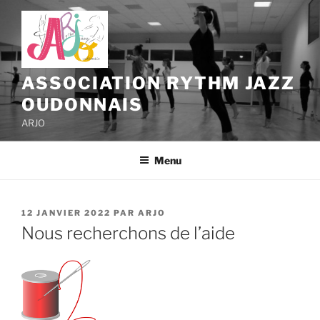
Aller
au
contenu
principal
ASSOCIATION RYTHM JAZZ
OUDONNAIS
ARJO
Menu
PUBLIÉ
12 JANVIER 2022
PAR
ARJO
LE
Nous recherchons de l’aide