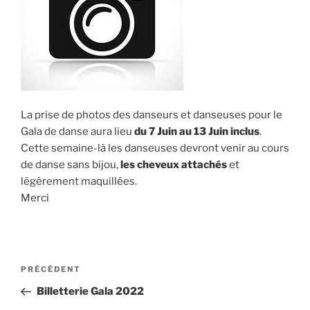
La prise de photos des danseurs et danseuses pour le
Gala de danse aura lieu
du 7
Juin au 13 Juin inclus
.
Cette semaine-là les danseuses devront venir au cours
de danse sans bijou,
les cheveux attachés
et
légèrement maquillées.
Merci
Navigation
Article
PRÉCÉDENT
de
précédent
Billetterie Gala 2022
l’article