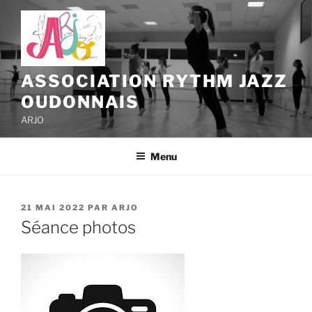
Aller
au
contenu
principal
ASSOCIATION RYTHM JAZZ
OUDONNAIS
ARJO
Menu
PUBLIÉ
21 MAI 2022
PAR
ARJO
LE
Séance photos