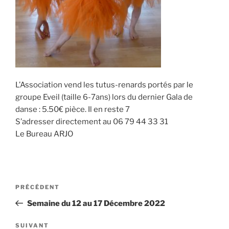
L’Association vend les tutus-renards portés par le
groupe Eveil (taille 6-7ans) lors du dernier Gala de
danse : 5.50€ pièce. Il en reste 7
S’adresser directement au 06 79 44 33 31
Le Bureau ARJO
Navigation
Article
PRÉCÉDENT
de
précédent
Semaine du 12 au 17 Décembre 2022
l’article
Article
SUIVANT