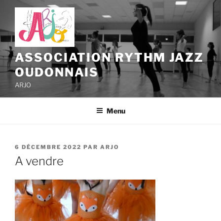
Aller
au
contenu
principal
ASSOCIATION RYTHM JAZZ
OUDONNAIS
ARJO
Menu
PUBLIÉ
6 DÉCEMBRE 2022
PAR
ARJO
LE
A vendre