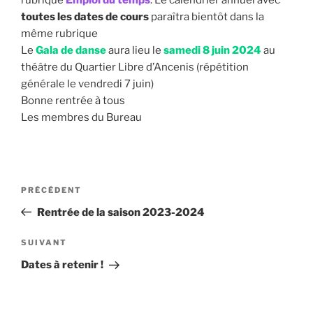
rubrique
Emploi du temps
. Le calendrier annuel avec
toutes les dates de cours
paraîtra bientôt dans la
même rubrique
Le
Gala de danse
aura lieu le
samedi 8 juin 2024
au
théâtre du Quartier Libre d’Ancenis (répétition
générale le vendredi 7 juin)
Bonne rentrée à tous
Les membres du Bureau
Navigation
Article
PRÉCÉDENT
de
précédent
Rentrée de la saison 2023-2024
l’article
Article
SUIVANT
suivant
Dates à retenir !