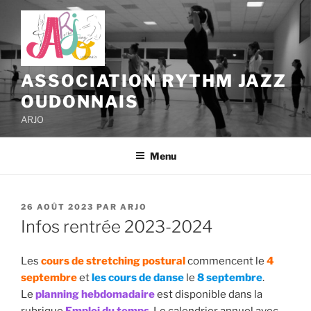
Aller
au
contenu
principal
ASSOCIATION RYTHM JAZZ
OUDONNAIS
ARJO
Menu
PUBLIÉ
26 AOÛT 2023
PAR
ARJO
LE
Infos rentrée 2023-2024
Les
cours de stretching postural
commencent le
4
septembre
et
les cours de danse
le
8 septembre
.
Le
planning hebdomadaire
est disponible dans la