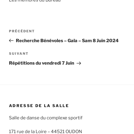
Les membres du Bureau
Navigation
Article
PRÉCÉDENT
de
précédent
Recherche Bénévoles – Gala – Sam 8 Juin 2024
l’article
Article
SUIVANT
suivant
Répétitions du vendredi 7 Juin
ADRESSE DE LA SALLE
Salle de danse du complexe sportif
171 rue de la Loire –
44521 OUDON