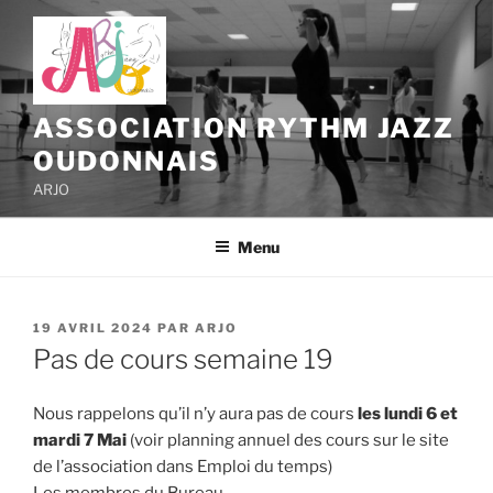
Aller
au
contenu
principal
ASSOCIATION RYTHM JAZZ
OUDONNAIS
ARJO
Menu
PUBLIÉ
19 AVRIL 2024
PAR
ARJO
LE
Pas de cours semaine 19
Nous rappelons qu’il n’y aura pas de cours
les lundi 6 et
mardi 7 Mai
(voir planning annuel des cours sur le site
de l’association dans Emploi du temps)