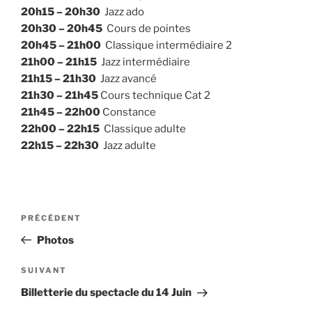
20h15 – 20h30
Jazz ado
20h30 – 20h45
Cours de pointes
20h45 – 21h00
Classique intermédiaire 2
21h00 – 21h15
Jazz intermédiaire
21h15 – 21h30
Jazz avancé
21h30 – 21h45
Cours technique Cat 2
21h45 – 22h00
Constance
22h00 – 22h15
Classique adulte
22h15 – 22h30
Jazz adulte
Navigation
Article
PRÉCÉDENT
de
précédent
Photos
l’article
Article
SUIVANT
suivant
Billetterie du spectacle du 14 Juin