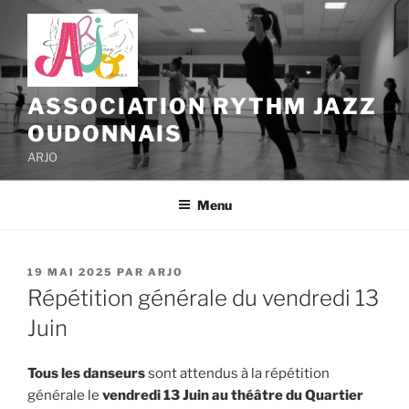
Aller
au
contenu
principal
ASSOCIATION RYTHM JAZZ
OUDONNAIS
ARJO
Menu
PUBLIÉ
19 MAI 2025
PAR
ARJO
LE
Répétition générale du vendredi 13
Juin
Tous les danseurs
sont attendus à la répétition
générale le
vendredi 13 Juin
au théâtre du Quartier