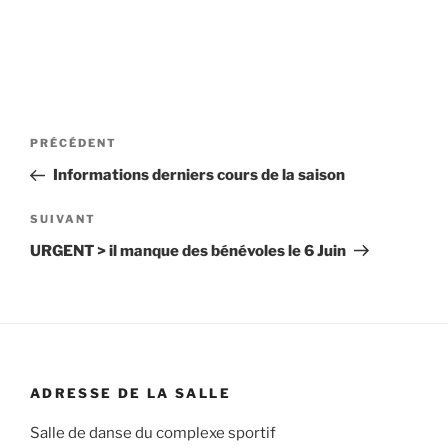
Navigation
Article
PRÉCÉDENT
de
précédent
Informations derniers cours de la saison
l’article
Article
SUIVANT
suivant
URGENT > il manque des bénévoles le 6 Juin
ADRESSE DE LA SALLE
Salle de danse du complexe sportif