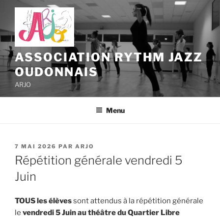
Aller
au
contenu
principal
ASSOCIATION RYTHM JAZZ
OUDONNAIS
ARJO
Menu
PUBLIÉ
7 MAI 2026
PAR
ARJO
LE
Répétition générale vendredi 5
Juin
TOUS les élèves
sont attendus à la répétition générale
le
vendredi 5 Juin
au théâtre du Quartier Libre