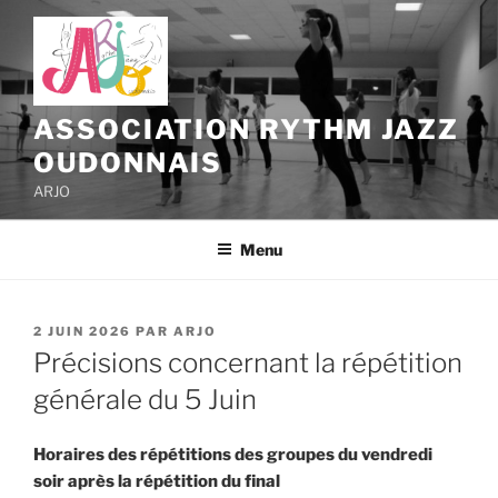
Aller
au
contenu
principal
ASSOCIATION RYTHM JAZZ
OUDONNAIS
ARJO
Menu
PUBLIÉ
2 JUIN 2026
PAR
ARJO
LE
Précisions concernant la répétition
générale du 5 Juin
Horaires des répétitions des groupes du vendredi
soir après la répétition du final