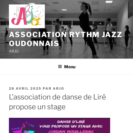
Aller
au
contenu
principal
ASSOCIATION RYTHM JAZZ
OUDONNAIS
ARJO
Menu
PUBLIÉ
28 AVRIL 2025
PAR
ARJO
LE
L’association de danse de Liré
propose un stage