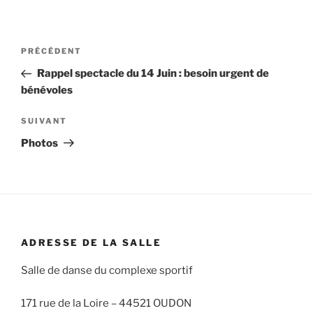
Navigation
Article
PRÉCÉDENT
de
précédent
Rappel spectacle du 14 Juin : besoin urgent de
l’article
bénévoles
Article
SUIVANT
suivant
Photos
ADRESSE DE LA SALLE
Salle de danse du complexe sportif
171 rue de la Loire –
44521 OUDON