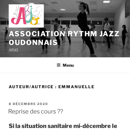
Aller
au
contenu
principal
ASSOCIATION RYTHM JAZZ
OUDONNAIS
ARJO
Menu
AUTEUR/AUTRICE :
EMMANUELLE
PUBLIÉ
8 DÉCEMBRE 2020
LE
Reprise des cours ??
Si la situation sanitaire mi-décembre le