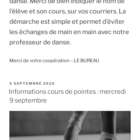
danse. Merci de bien indiquer le nom de
l’élève et son cours, sur vos courriers. La
démarche est simple et permet d’éviter
les échanges de main en main avec notre
professeur de danse.
Merci de votre coopération – LE BUREAU
PUBLIÉ
5 SEPTEMBRE 2020
LE
Informations cours de pointes : mercredi
9 septembre