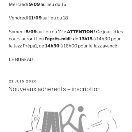
Mercredi
9/09
au lieu du 16
Vendredi
11/09
au lieu du 18
Samedi
5/09
au lieu du 12 >
ATTENTION
! Ce jour-là les
cours auront lieu
l’après-midi
: de
13h15
à 14h30 pour
le Jazz Prépa1, de
14h30
à 16h00 pour le Jazz avancé
LE BUREAU
PUBLIÉ
21 JUIN 2020
LE
Nouveaux adhérents – inscription