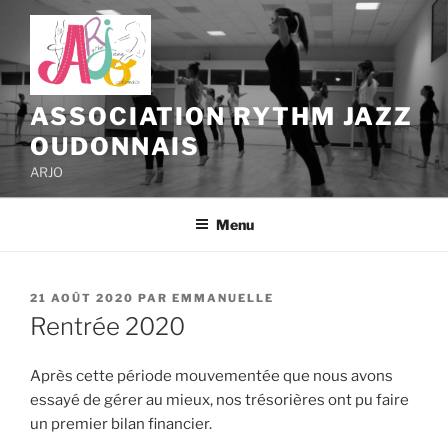
Aller
au
contenu
principal
ASSOCIATION RYTHM JAZZ
OUDONNAIS
ARJO
Menu
PUBLIÉ
21 AOÛT 2020
PAR
EMMANUELLE
LE
Rentrée 2020
Après cette période mouvementée que nous avons
essayé de gérer au mieux, nos trésorières ont pu faire
un premier bilan financier.