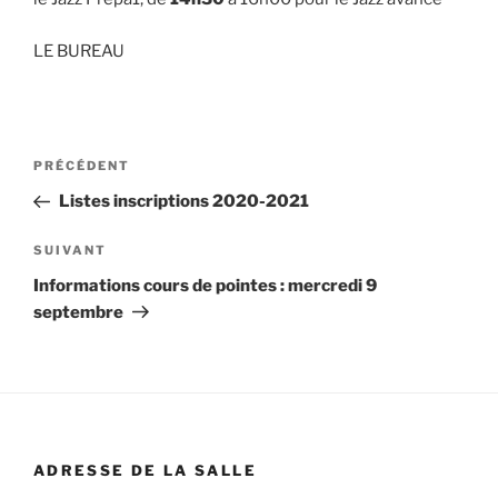
LE BUREAU
Navigation
Article
PRÉCÉDENT
de
précédent
Listes inscriptions 2020-2021
l’article
Article
SUIVANT
suivant
Informations cours de pointes : mercredi 9
septembre
ADRESSE DE LA SALLE