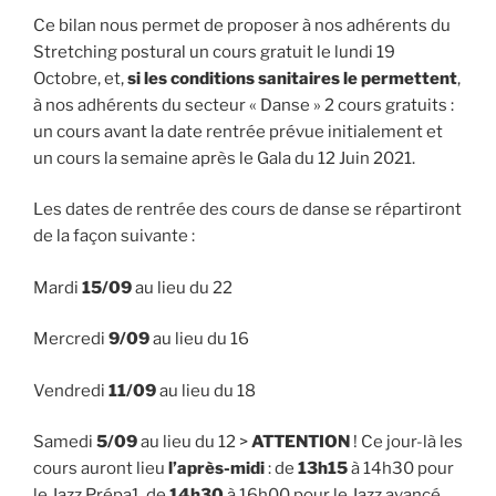
Ce bilan nous permet de proposer à nos adhérents du
Stretching postural un cours gratuit le lundi 19
Octobre, et,
si les conditions sanitaires le permettent
,
à nos adhérents du secteur « Danse » 2 cours gratuits :
un cours avant la date rentrée prévue initialement et
un cours la semaine après le Gala du 12 Juin 2021.
Les dates de rentrée des cours de danse se répartiront
de la façon suivante :
Mardi
15/09
au lieu du 22
Mercredi
9/09
au lieu du 16
Vendredi
11/09
au lieu du 18
Samedi
5/09
au lieu du 12 >
ATTENTION
! Ce jour-là les
cours auront lieu
l’après-midi
: de
13h15
à 14h30 pour
le Jazz Prépa1, de
14h30
à 16h00 pour le Jazz avancé