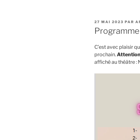
PUBLIÉ
27 MAI 2023
PAR
A
LE
Programme d
C’est avec plaisir
prochain.
Attention
affiché au théâtre :