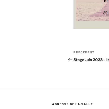
Navigation
Article
PRÉCÉDENT
de
précédent
Stage Juin 2023 – 
l’article
ADRESSE DE LA SALLE